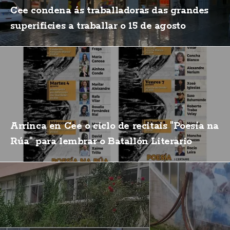
Cee condena ás traballadoras das grandes
superificies a traballar o 15 de agosto
Arrinca en Cee o ciclo de recitais "Poesía na
Rúa" para lembrar o Batallón Literario