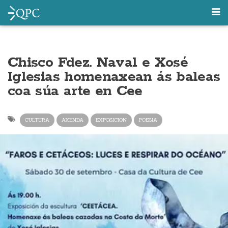
Chisco Fdez. Naval e Xosé
Iglesias homenaxean ás baleas
coa súa arte en Cee
CULTURA
AXENDA
EXPOSICION
POESIA