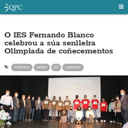
O IES Fernando Blanco
celebrou a súa senlleira
Olimpiada de coñecementos
CONCURSO
ENSINO
IES
OLIMPIADA