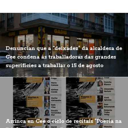
Denuncian que a "deixadez" da alcaldesa de
Cee condena ás traballadoras das grandes
superificies a traballar o 15 de agosto
Arrinca en Cee o ciclo de recitais "Poesía na