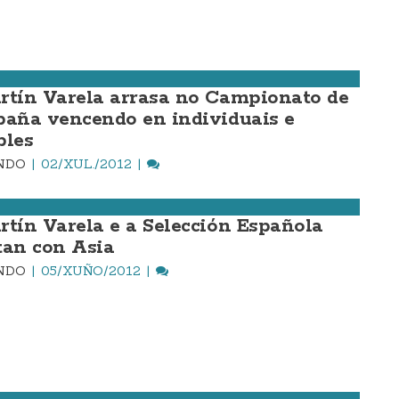
rtín Varela arrasa no Campionato de
paña vencendo en individuais e
bles
INDO
02/XUL./2012
rtín Varela e a Selección Española
tan con Asia
INDO
05/XUÑO/2012