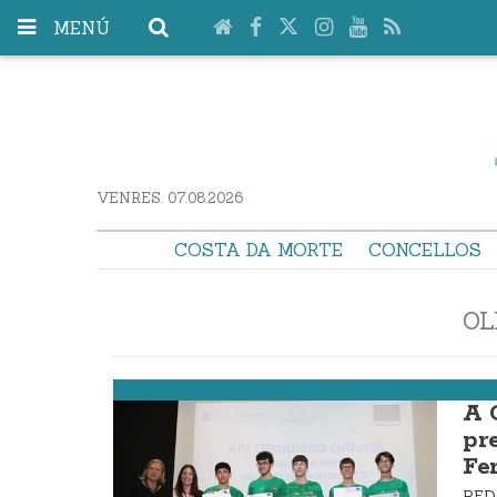
MENÚ
VENRES. 07.08.2026
COSTA DA MORTE
CONCELLOS
OL
Cee
A 
pr
Fe
RE