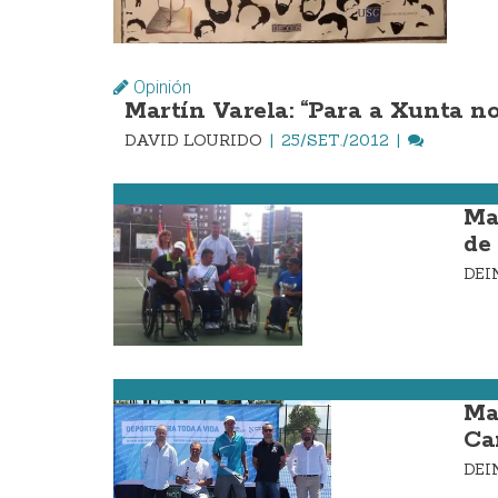
Opinión
Martín Varela: “Para a Xunta no
DAVID LOURIDO
25/SET./2012
Deportes
Ma
de 
DE
Deportes
Ma
Ca
DE