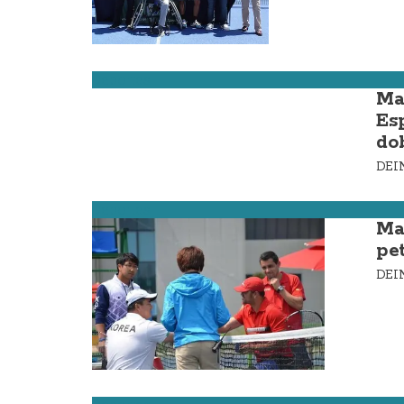
Deportes
Ma
Es
do
DE
Deportes
Ma
pe
DE