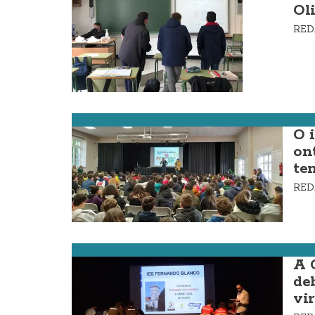
Ol
RE
Cee
O 
on
te
RE
Cee
A 
de
vir