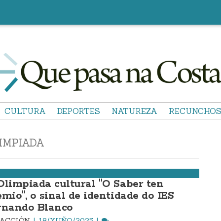
CULTURA
DEPORTES
NATUREZA
RECUNCHO
IMPIADA
Olimpiada cultural "O Saber ten
emio", o sinal de identidade do IES
rnando Blanco
DACCIÓN
18/XUÑO/2025