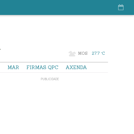
MOS
27.7 °C
S
MAR
FIRMAS QPC
AXENDA