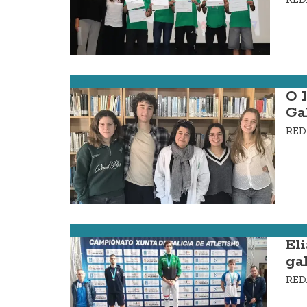
Cee
O 
Ga
RE
Outros Deportes
El
ga
RE