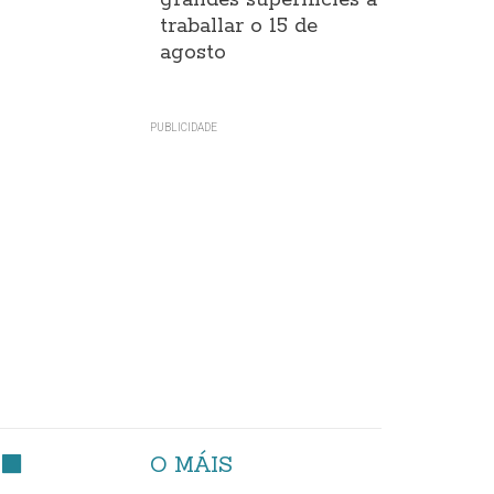
grandes superificies a
traballar o 15 de
agosto
O MÁIS