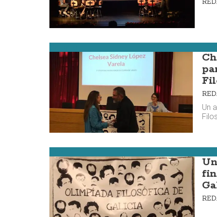
RE
Carballo
Ch
pa
Fil
RE
Un a
Filos
Cee
Un
fi
Ga
RE