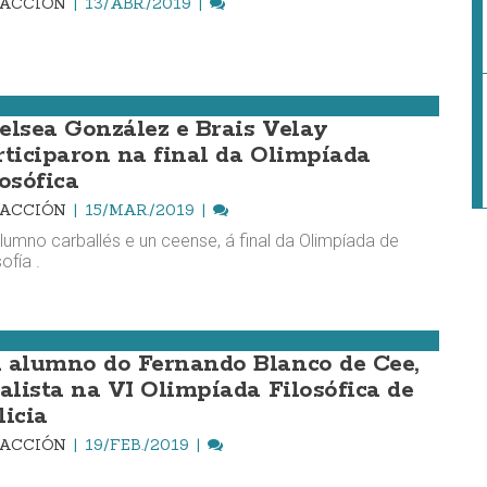
DACCIÓN
13/ABR./2019
elsea González e Brais Velay
rticiparon na final da Olimpíada
osófica
DACCIÓN
15/MAR./2019
lumno carballés e un ceense, á final da Olimpíada de
ofía .
 alumno do Fernando Blanco de Cee,
nalista na VI Olimpíada Filosófica de
licia
DACCIÓN
19/FEB./2019