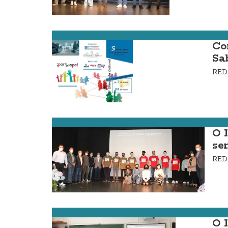
Cee
Co
Sa
RE
Cee
O 
se
RE
Cee
O 