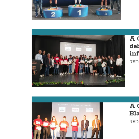
Cee
A 
de
in
RE
Cee
A 
Bl
RE