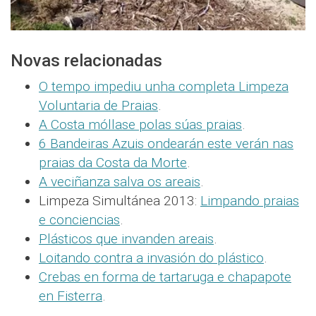
Novas relacionadas
O tempo impediu unha completa Limpeza
Voluntaria de Praias
.
A Costa móllase polas súas praias
.
6 Bandeiras Azuis ondearán este verán nas
praias da Costa da Morte
.
A veciñanza salva os areais
.
Limpeza Simultánea 2013:
Limpando praias
e conciencias
.
Plásticos que invanden areais
.
Loitando contra a invasión do plástico
.
Crebas en forma de tartaruga e chapapote
en Fisterra
.