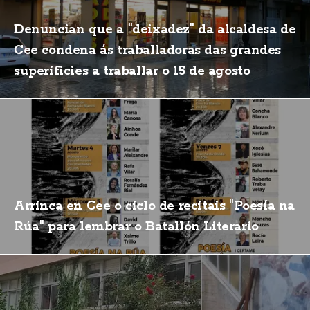
Denuncian que a "deixadez" da alcaldesa de
Cee condena ás traballadoras das grandes
superificies a traballar o 15 de agosto
Arrinca en Cee o ciclo de recitais "Poesía na
Rúa" para lembrar o Batallón Literario