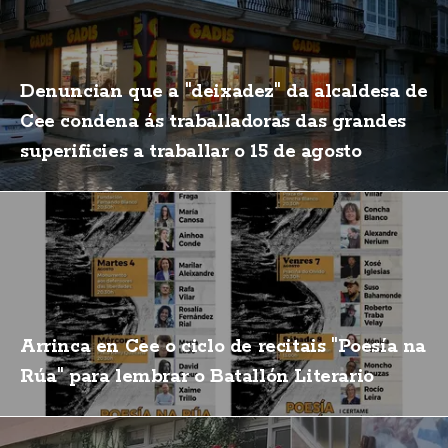
Denuncian que a "deixadez" da alcaldesa de
Cee condena ás traballadoras das grandes
superificies a traballar o 15 de agosto
Arrinca en Cee o ciclo de recitais "Poesía na
Rúa" para lembrar o Batallón Literario