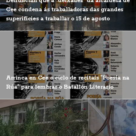
Denuncian que a "deixadez" da alcaldesa de
Cee condena ás traballadoras das grandes
superificies a traballar o 15 de agosto
Arrinca en Cee o ciclo de recitais "Poesía na
Rúa" para lembrar o Batallón Literario