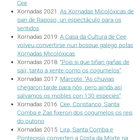
Cee
.
Xornadas 2021:
As Xornadas Micolóxicas de
pan de Raposo, un espectáculo para os
sentidos
.
Xornadas 2019:
A Casa da Cultura de Cee
volveu convertirse nun bosque galego polas
Xornadas Micolóxicas
.
Xornadas 2018:
“Pois si que tiñan gañas de
saír, tanto a xente como os cogumelos”
.
Xornadas 2017:
Marcote: “As chuvias
chegaron tarde para nós, pero aínda así
salvamos os mobles con 130 especies”
.
Xornadas 2016:
Cee, Coristanco, Santa
Comba e Zas fixeron dos cogumelos os reis
do outono
.
Xornadas 2015:
Lira, Santa Comba e
Ponteceso converten a Costa da Morte na