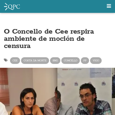
O Concello de Cee respira
ambiente de moción de
censura
CEE
COSTA DA MORTE
BNG
CONCELLO
PP
VIGO