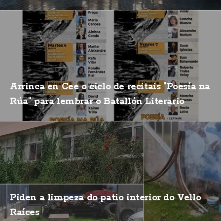
Arrinca en Cee o ciclo de recitais "Poesía na
Rúa" para lembrar o Batallón Literario
Piden a limpeza do patio interior do Vello
Raíces