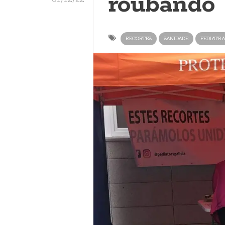
roubando”
RECORTES
SANIDADE
PEDIATR