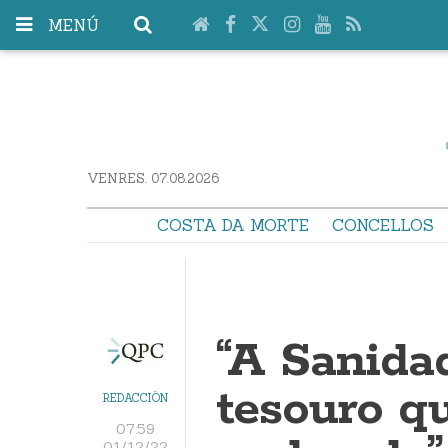
MENÚ
VENRES. 07.08.2026
COSTA DA MORTE
CONCELLOS
“A Sanida
tesouro q
REDACCIÓN
07:59
01/12/22