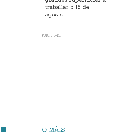
grandes superificies a
traballar o 15 de
agosto
O MÁIS