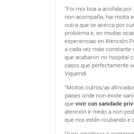
”Foi moi boa a acollida por
non acompaña, hai moita xe
outra que se acerca por cu
problema e, en moitas ocas
experiencias en Atención Pr
a cada vez máis constante r
que acabaron no hospital co
casos que perfectamente se
Viquendi.
”Moitos outros/as afincado
paises onde non existe sani
que
vivir con sanidade pri
atención e medo a non pod
que nos están roubando e q
Quen agradecer o compromis