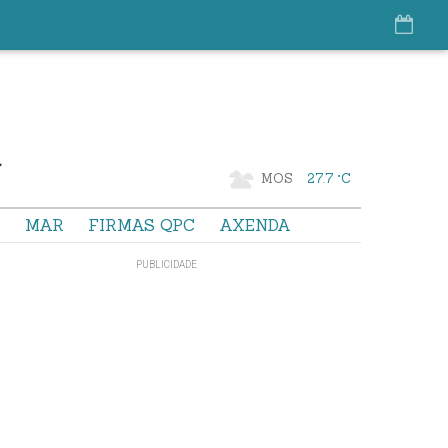
MOS
27.7 °C
S
MAR
FIRMAS QPC
AXENDA