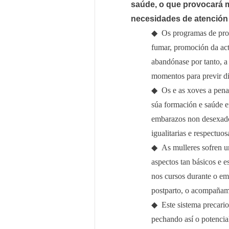
saúde, o que provocará 
necesidades de atención 
◆
Os programas de prom
fumar, promoción da acti
abandónase por tanto, a
momentos para previr dia
◆
Os e as xoves a pen
súa formación e saúde en
embarazos non desexado
igualitarias e respectuos
◆
As mulleres sofren u
aspectos tan básicos e e
nos cursos durante o em
postparto, o acompañam
◆
Este sistema precari
pechando así o potencial