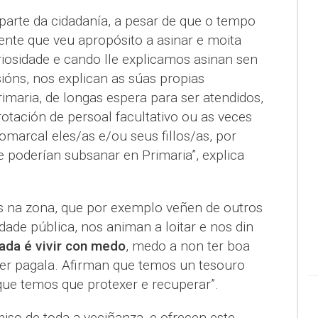
 parte da cidadanía, a pesar de que o tempo
nte que veu apropósito a asinar e moita
riosidade e cando lle explicamos asinan sen
ións, nos explican as súas propias
imaria, de longas espera para ser atendidos,
otación de persoal facultativo ou as veces
marcal eles/as e/ou seus fillos/as, por
 poderían subsanar en Primaria”, explica
s na zona, que por exemplo veñen de outros
dade pública, nos animan a loitar e nos din
vada é vivir con medo
, medo a non ter boa
er pagala. Afirman que temos un tesouro
ue temos que protexer e recuperar”.
o de toda a veciñanza, e ofrecen este