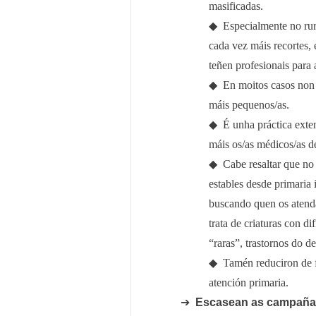
masificadas.
◆
Especialmente no rur
cada vez máis recortes, 
teñen profesionais para 
◆
En moitos casos non 
máis pequenos/as.
◆
É unha práctica exte
máis os/as médicos/as de
◆
Cabe resaltar que no
estables desde primaria 
buscando quen os atenda
trata de criaturas con d
“raras”, trastornos do d
◆
Tamén reduciron de f
atención primaria.
➔
Escasean as campañas