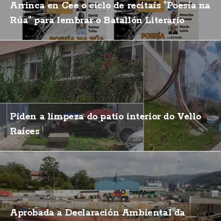
Arrinca en Cee o ciclo de recitais "Poesía na
Rúa" para lembrar o Batallón Literario
Piden a limpeza do patio interior do Vello
Raíces
Aprobada a Declaración Ambiental da