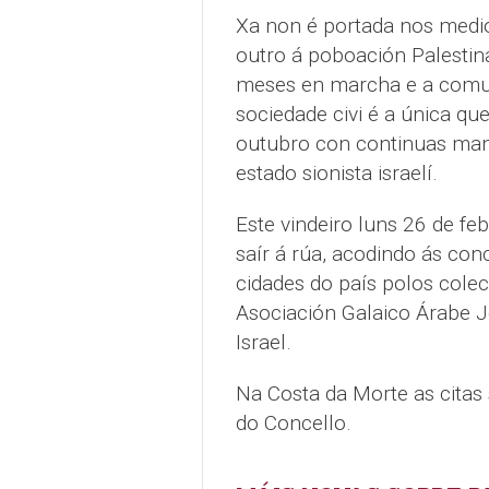
Xa non é portada nos medio
outro á poboación Palestina
meses en marcha e a comuni
sociedade civi é a única q
outubro con continuas mani
estado sionista israelí.
Este vindeiro luns 26 de fe
saír á rúa, acodindo ás co
cidades do país polos colec
Asociación Galaico Árabe J
Israel.
Na Costa da Morte as citas 
do Concello.