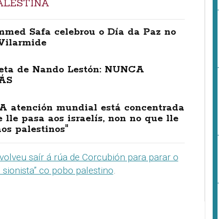
ALESTINA
med Safa celebrou o Día da Paz no
Vilarmide
eta de Nando Lestón: NUNCA
ÁS
“A atención mundial está concentrada
 lle pasa aos israelís, non no que lle
os palestinos"
volveu saír á rúa de Corcubión para parar o
 sionista” co pobo palestino
.