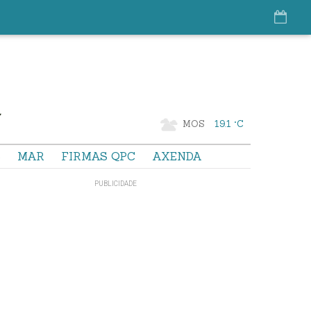
MOS
19.1 °C
S
MAR
FIRMAS QPC
AXENDA