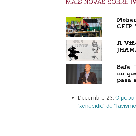
MÁIS NOVAS SOBRE P
Moham
CEIP 
A Viñ
JHAM
Safa: 
no que
pasa a
Decembro 23:
O pobo 
"xenocidio" do ”facismo