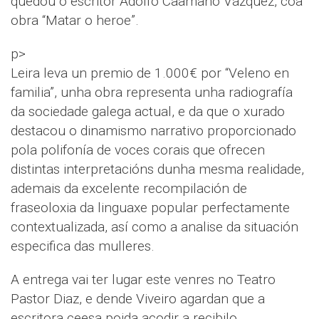
quedou o escritor Adolfo Caamaño Vázquez, coa
obra “Matar o heroe”.
p>
Leira leva un premio de 1.000€ por “Veleno en
familia”, unha obra representa unha radiografía
da sociedade galega actual, e da que o xurado
destacou o dinamismo narrativo proporcionado
pola polifonía de voces corais que ofrecen
distintas interpretacións dunha mesma realidade,
ademais da excelente recompilación de
fraseoloxia da linguaxe popular perfectamente
contextualizada, así como a analise da situación
especifica das mulleres.
A entrega vai ter lugar este venres no Teatro
Pastor Diaz, e dende Viveiro agardan que a
escritora ceesa poida acodir a recibilo.