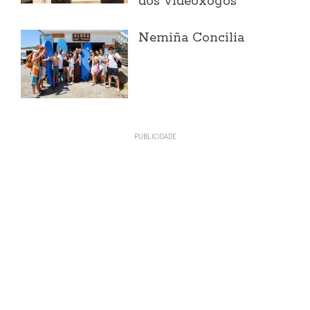
dos videoxogos
Nemiña Concilia