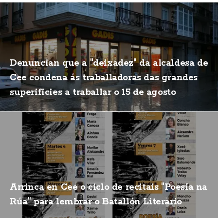
Denuncian que a "deixadez" da alcaldesa de
Cee condena ás traballadoras das grandes
superificies a traballar o 15 de agosto
Arrinca en Cee o ciclo de recitais "Poesía na
Rúa" para lembrar o Batallón Literario