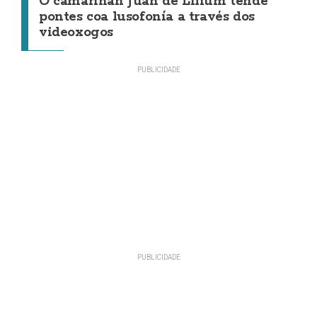
O camariñán Juan de Lilium tende
pontes coa lusofonía a través dos
videoxogos