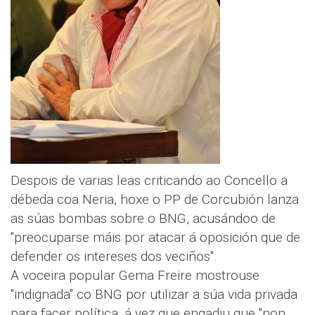
Despois de varias leas criticando ao Concello a
débeda coa Neria, hoxe o PP de Corcubión lanza
as súas bombas sobre o BNG, acusándoo de
"preocuparse máis por atacar á oposición que de
defender os intereses dos veciños".
A voceira popular Gema Freire mostrouse
"indignada" co BNG por utilizar a súa vida privada
para facer política, á vez que engadiu que "non