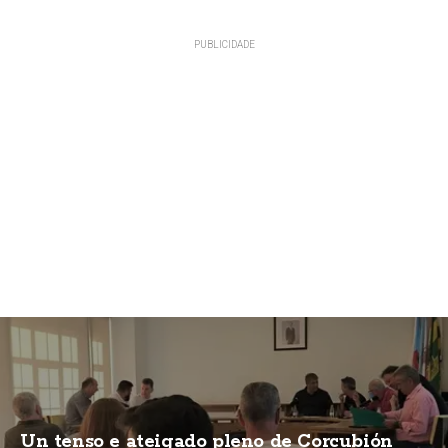
Un tenso e ateigado pleno de Corcubión