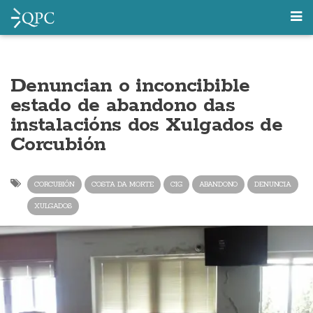
Denuncian o inconcibible
estado de abandono das
instalacións dos Xulgados de
Corcubión
CORCUBIÓN
COSTA DA MORTE
CIG
ABANDONO
DENUNCIA
XULGADOS