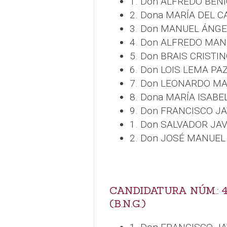
1. Don ALFREDO BEN
2. Dona MARÍA DEL
3. Don MANUEL ÁNG
4. Don ALFREDO MA
5. Don BRAIS CRISTIN
6. Don LOIS LEMA PA
7. Don LEONARDO M
8. Dona MARÍA ISAB
9. Don FRANCISCO J
1. Don SALVADOR JA
2. Don JOSÉ MANUE
CANDIDATURA NÚM.: 
(B.N.G.)