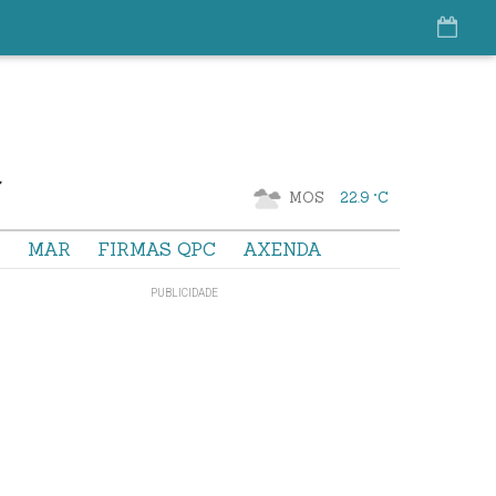
MOS
22.9 °C
S
MAR
FIRMAS QPC
AXENDA