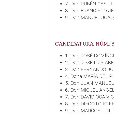
7. Don RUBÉN CASTI
8. Don FRANCISCO J
9. Don MANUEL JOAQ
CANDIDATURA NÚM.: 5
1. Don JOSÉ DOMÍNG
2. Don JOSÉ LUIS AB
3. Don FERNANDO J
4. Dona MARÍA DEL 
5. Don JUAN MANUEL
6. Don MIGUEL ÁNGE
7. Don DAVID OCA VI
8. Don DIEGO LOJO 
9. Don MARCOS TRILL