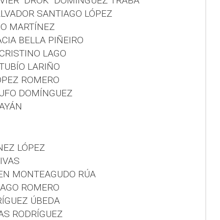
AVIER “DROK” DOMÍNGUEZ TRABA
ALVADOR SANTIAGO LÓPEZ
ADO MARTÍNEZ
CIA BELLA PIÑEIRO
 CRISTINO LAGO
 TUBÍO LARIÑO
LÓPEZ ROMERO
LUFO DOMÍNGUEZ
MAYÁN
ÍNEZ LÓPEZ
RIVAS
MEN MONTEAGUDO RÚA
TIAGO ROMERO
RÍGUEZ ÚBEDA
IAS RODRÍGUEZ