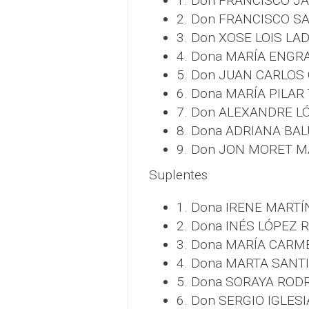
1. Don FRANCISCO J
2. Don FRANCISCO S
3. Don XOSE LOIS L
4. Dona MARÍA ENGRA
5. Don JUAN CARLOS
6. Dona MARÍA PILAR
7. Don ALEXANDRE 
8. Dona ADRIANA BA
9. Don JON MORET 
Suplentes
1. Dona IRENE MART
2. Dona INÉS LÓPEZ 
3. Dona MARÍA CAR
4. Dona MARTA SAN
5. Dona SORAYA ROD
6. Don SERGIO IGLES