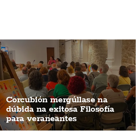
Corcubión mergúllase na
dúbida na exitosa Filosofía
para veraneantes