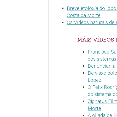
Breve etoloxía do lobo
Costa da Morte
.
Os Vídeos naturais de
MÁIS VÍDEOS 
Francisco Sa
dos sistemas 
Denuncian a 
De viaxe pol
López
.
O Félix Rodrí
do sistema do
Signatus Film
Morte
.
A ollada de 