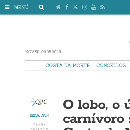
MENÚ
XOVES. 06.08.2026
COSTA DA MORTE
CONCELLOS
O lobo, o 
carnívoro
REDACCIÓN
16:00
29/12/15