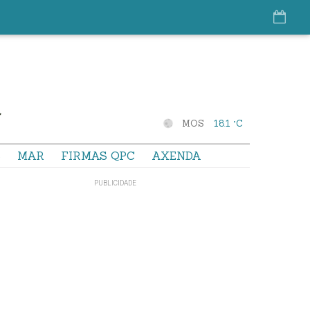
MOS
18.1 °C
S
MAR
FIRMAS QPC
AXENDA