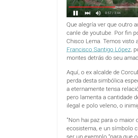
Que alegría ver que outro 
canle de youtube. Por fin 
Chisco Lema. Temos visto 
Francisco Santigo López
, 
montes detrás do seu amad
Aquí, o ex alcalde de Corcu
perda desta simbólica espe
a eternamente tensa relació
pero lamenta a cantidade de
ilegal e polo veleno, o inim
”Non hai paz para o maior c
ecosistema, e un símbolo cu
ser un exemplo “para que o