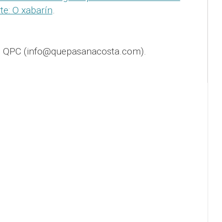
te: O xabarín
.
e QPC (info@quepasanacosta.com).