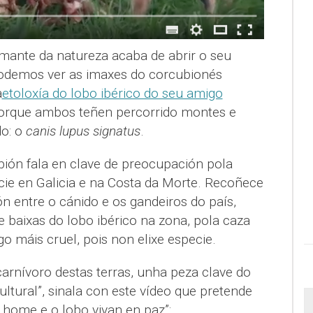
amante da natureza acaba de abrir o seu
podemos ver as imaxes do corcubionés
a
etoloxía do lobo ibérico do seu amigo
porque ambos teñen percorrido montes e
o: o
canis lupus signatus
.
bión fala en clave de preocupación pola
cie en Galicia e na Costa da Morte. Recoñece
n entre o cánido e os gandeiros do país,
 baixas do lobo ibérico na zona, pola caza
igo máis cruel, pois non elixe especie.
arnívoro destas terras, unha peza clave do
ltural”, sinala con este vídeo que pretende
 home e o lobo vivan en paz”: