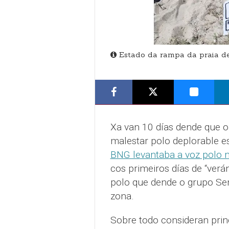
Estado da rampa da praia d
Xa van 10 días dende que 
malestar polo deplorable e
BNG levantaba a voz polo m
cos primeiros días de “ver
polo que dende o grupo Se
zona.
Sobre todo consideran prin