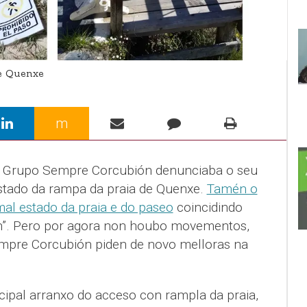
e Quenxe
m
o Grupo Sempre Corcubión denunciaba o seu
stado da rampa da praia de Quenxe.
Tamén o
al estado da praia e do paseo
coincidindo
án”. Pero por agora non houbo movementos,
mpre Corcubión piden de novo melloras na
cipal arranxo do acceso con rampla da praia,