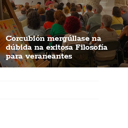
Corcubión mergúllase na
dúbida na exitosa Filosofía
para veraneantes