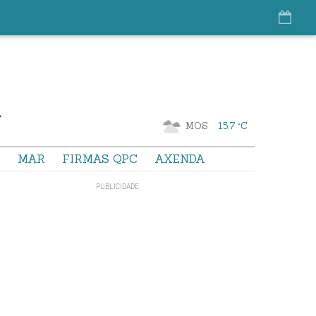
MOS
15.7 °C
S
MAR
FIRMAS QPC
AXENDA