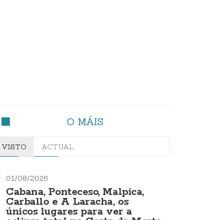
O MÁIS
VISTO
ACTUAL
01/08/2026
Cabana, Ponteceso, Malpica,
Carballo e A Laracha, os
únicos lugares para ver a