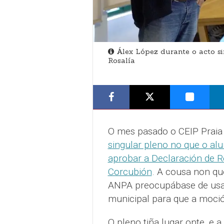
Álex López durante o acto s
Rosalía
O mes pasado o CEIP Praia
singular pleno no que o al
aprobar a Declaración de R
Corcubión
. A cousa non qu
ANPA preocupábase de usar
municipal para que a moció
O pleno tiña lugar onte, e 