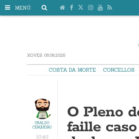
MENÚ
XOVES. 06.08.2026
COSTA DA MORTE
CONCELLOS
O Pleno d
faille cas
UBALDO
CERQUEIRO
10:40