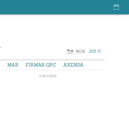
MOS
23.5 °C
S
MAR
FIRMAS QPC
AXENDA