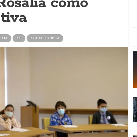
 Rosalía como
tiva
PLENO
CEIP
ROSALIA DE CASTRO