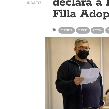
declara a
18/03/22
Filla Adop
CULTURA
ENSINO
POESIA