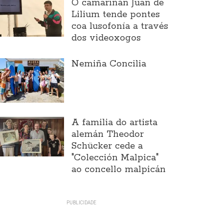
O camariñán Juan de
Lilium tende pontes
coa lusofonía a través
dos videoxogos
Nemiña Concilia
A familia do artista
alemán Theodor
Schücker cede a
"Colección Malpica"
ao concello malpicán