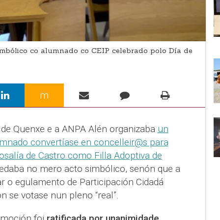
imbólico co alumnado co CEIP celebrado polo Día de
m
 de Quenxe e a ANPA Alén organizaba
un
umnado convertíase en concelleir@s para
osalía de Castro como Filla Adoptiva de
edaba no mero acto simbólico, senón que a
 o egulamento de Participación Cidadá
n se votase nun pleno “real”.
a moción foi
ratificada por unanimidade,