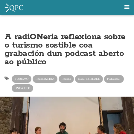
A radiONeria reflexiona sobre
o turismo sostible coa
grabación dun podcast aberto
ao público
TURISMO
RADIONERIA
RADIO
SOSTIBILIDADE
PODCAST
ONDA ODS