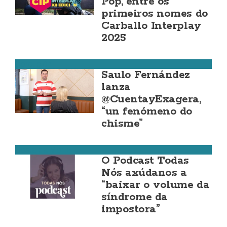
Pop, entre os
primeiros nomes do
Carballo Interplay
2025
Corcubión
Saulo Fernández
lanza
@CuentayExagera,
“un fenómeno do
chisme”
Costa da Morte
O Podcast Todas
Nós axúdanos a
“baixar o volume da
síndrome da
impostora”