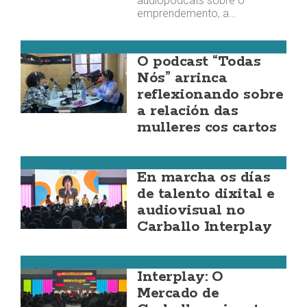
audiopodcats sobre o
emprendemento, a…
Corcubión
O podcast “Todas
Nós” arrinca
reflexionando sobre
a relación das
mulleres cos cartos
Carballo
En marcha os días
de talento dixital e
audiovisual no
Carballo Interplay
Carballo
Interplay: O
Mercado de