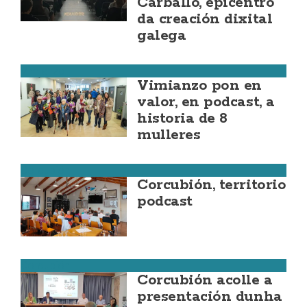
Carballo, epicentro
da creación dixital
galega
Vimianzo
Vimianzo pon en
valor, en podcast, a
historia de 8
mulleres
Corcubión
Corcubión, territorio
podcast
Corcubión
Corcubión acolle a
presentación dunha