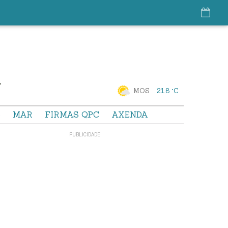
MOS
21.8 °C
S
MAR
FIRMAS QPC
AXENDA