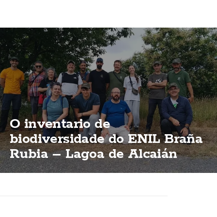
O inventario de
biodiversidade do ENIL Braña
Rubia – Lagoa de Alcaián
supera xa as 500 especies