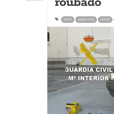
roubado
ROUBO
GARDA CIVIL
DETIDO