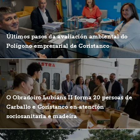
Últimos pasos da avaliación ambiental do
Polígono empresarial de Coristanco
O Obradoiro Lubiáns II forma 20 persoas de
Carballo e Coristanco en atención
sociosanitaria e madeira