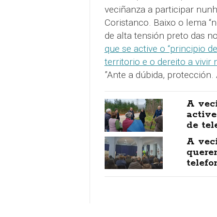
veciñanza a participar nun
Coristanco. Baixo o lema “n
de alta tensión preto das n
que se active o “principio d
territorio e o dereito a vivi
”Ante a dúbida, protección.
A veci
active
de tel
A veci
quere
telefo