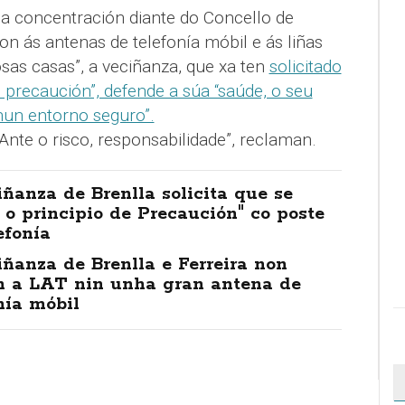
ha concentración diante do Concello de
on ás antenas de telefonía móbil e ás liñas
osas casas”, a veciñanza, que xa ten
solicitado
e precaución”, defende a súa “saúde, o seu
r nun entorno seguro”.
 Ante o risco, responsabilidade”, reclaman.
ñanza de Brenlla solicita que se
 o principio de Precaución" co poste
efonía
ñanza de Brenlla e Ferreira non
n a LAT nin unha gran antena de
nía móbil