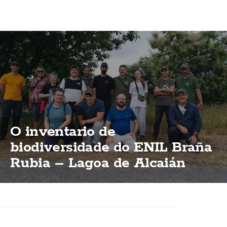
O inventario de
biodiversidade do ENIL Braña
Rubia – Lagoa de Alcaián
supera xa as 500 especies