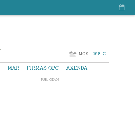
MOS
26.8 °C
S
MAR
FIRMAS QPC
AXENDA