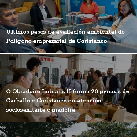
Últimos pasos da avaliación ambiental do
Polígono empresarial de Coristanco
O Obradoiro Lubiáns II forma 20 persoas de
Carballo e Coristanco en atención
sociosanitaria e madeira