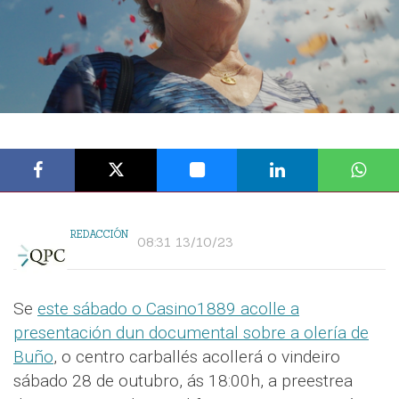
REDACCIÓN
08:31 13/10/23
Se
este sábado o Casino1889 acolle a
presentación dun documental sobre a olería de
Buño
, o centro carballés acollerá o vindeiro
sábado 28 de outubro, ás 18:00h, a preestrea