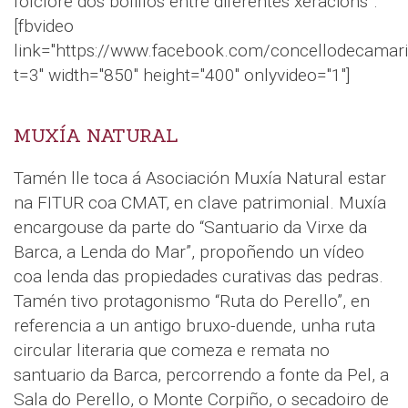
folclore dos bolillos entre diferentes xeracións”.
[fbvideo
link="https://www.facebook.com/concellodecama
t=3" width="850" height="400" onlyvideo="1"]
MUXÍA NATURAL
Tamén lle toca á Asociación Muxía Natural estar
na FITUR coa CMAT, en clave patrimonial. Muxía
encargouse da parte do “Santuario da Virxe da
Barca, a Lenda do Mar”, propoñendo un vídeo
coa lenda das propiedades curativas das pedras.
Tamén tivo protagonismo “Ruta do Perello”, en
referencia a un antigo bruxo-duende, unha ruta
circular literaria que comeza e remata no
santuario da Barca, percorrendo a fonte da Pel, a
Sala do Perello, o Monte Corpiño, o secadoiro de