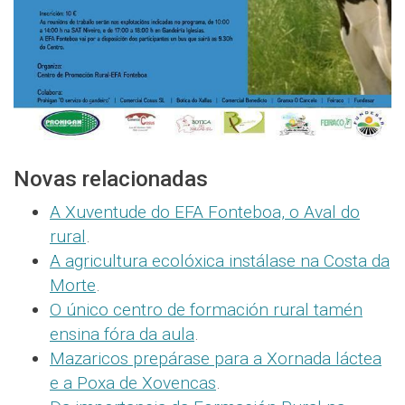
Novas relacionadas
A Xuventude do EFA Fonteboa, o Aval do
rural
.
A agricultura ecolóxica instálase na Costa da
Morte
.
O único centro de formación rural tamén
ensina fóra da aula
.
Mazaricos prepárase para a Xornada láctea
e a Poxa de Xovencas
.