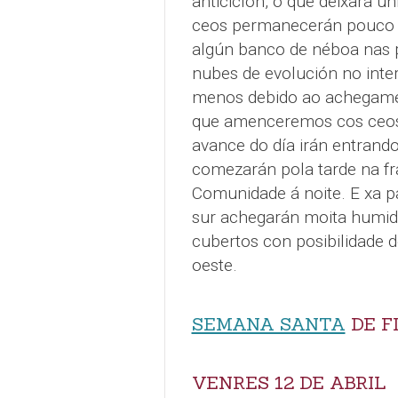
anticiclón, o que deixará u
ceos permanecerán pouco a
algún banco de néboa nas p
nubes de evolución no interi
menos debido ao achegament
que amenceremos cos ceos
avance do día irán entrand
comezarán pola tarde na fra
Comunidade á noite. E xa 
sur achegarán moita humid
cubertos con posibilidade 
oeste.
SEMANA SANTA
DE FI
VENRES 12 DE ABRIL