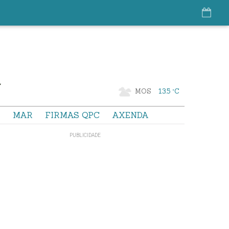
MOS
13.5 °C
S
MAR
FIRMAS QPC
AXENDA