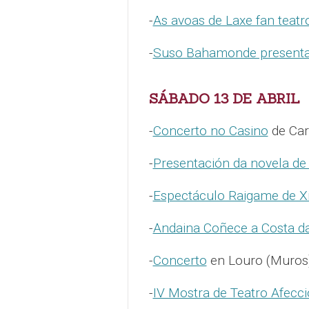
-
As avoas de Laxe fan teat
-
Suso Bahamonde presenta 
SÁBADO 13 DE ABRIL
-
Concerto no Casino
de Car
-
Presentación da novela de
-
Espectáculo Raigame de X
-
Andaina Coñece a Costa d
-
Concerto
en Louro (Muros
-
IV Mostra de Teatro Afecc