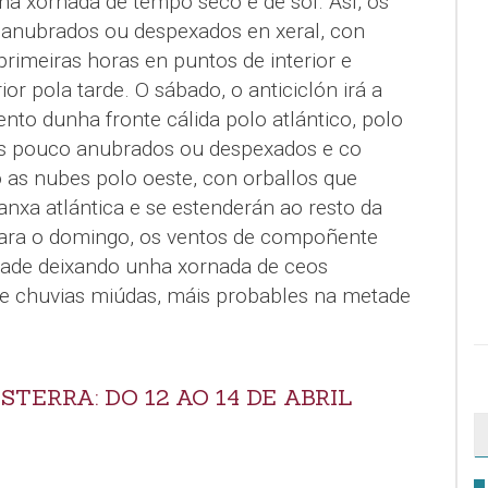
nha xornada de tempo seco e de sol. Así, os
nubrados ou despexados en xeral, con
rimeiras horas en puntos de interior e
or pola tarde. O sábado, o anticiclón irá a
o dunha fronte cálida polo atlántico, polo
 pouco anubrados ou despexados e co
o as nubes polo oeste, con orballos que
nxa atlántica e se estenderán ao resto da
para o domingo, os ventos de compoñente
ade deixando unha xornada de ceos
de chuvias miúdas, máis probables na metade
STERRA: DO 12 AO 14 DE ABRIL