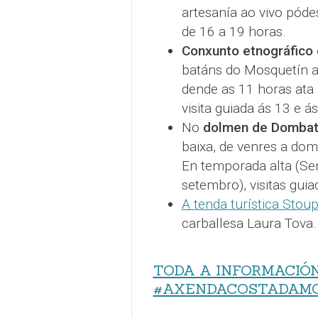
artesanía ao vivo póde
de 16 a 19 horas.
Conxunto etnográfico
batáns do Mosquetín a
dende as 11 horas ata
visita guiada ás 13 e á
No
dolmen de Domba
baixa, de venres a dom
En temporada alta (Sem
setembro), visitas guia
A tenda turística Stou
carballesa Laura Tova.
TODA A INFORMACIÓ
#AXENDACOSTADAM