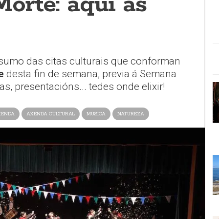
orte: aquí as
sumo das citas culturais que conforman
e
desta fin de semana, previa á Semana
s, presentacións... tedes onde elixir!
XENDA
AXENDA CULTURAL
MUSICA
NATUREZA