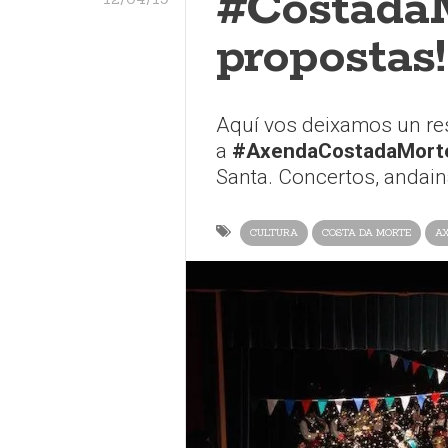
#CostadaM
propostas!
Aquí vos deixamos un re
a
#AxendaCostadaMort
Santa. Concertos, andaina
CULTURA
COSTA DA MORTE
A