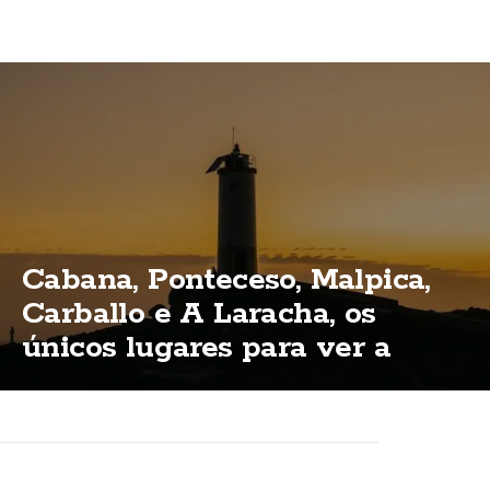
Cabana, Ponteceso, Malpica,
Carballo e A Laracha, os
únicos lugares para ver a
eclipse total na Costa da
Morte