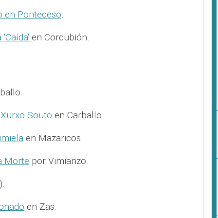
ro en Ponteceso
.
'Caída'
en Corcubión.
ballo.
 Xurxo Souto
en Carballo.
imiela
en Mazaricos.
a Morte
por Vimianzo.
).
ionado
en Zas.