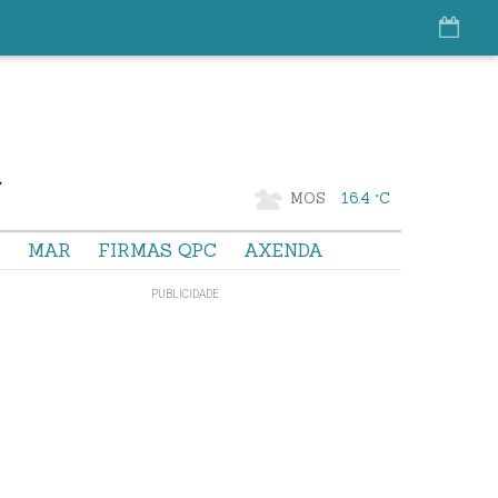
MOS
16.4 °C
S
MAR
FIRMAS QPC
AXENDA