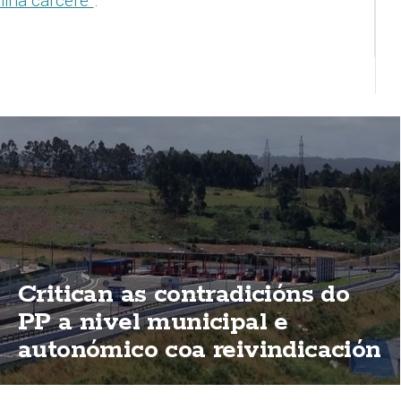
iña cárcere”
.
Critican as contradicións do
PP a nivel municipal e
autonómico coa reivindicación
de elimininación das peaxes