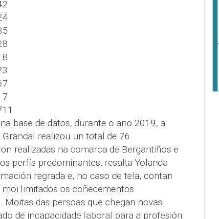
42
24
35
28
18
23
67
17
711
 na base de datos, durante o ano 2019, a
 Grandal realizou un total de 76
oron realizadas na comarca de Bergantiños e
os perfís predominantes, resalta Yolanda
mación regrada e, no caso de tela, contan
o moi limitados os coñecementos
io. Moitas das persoas que chegan novas
cado de incapacidade laboral para a profesión