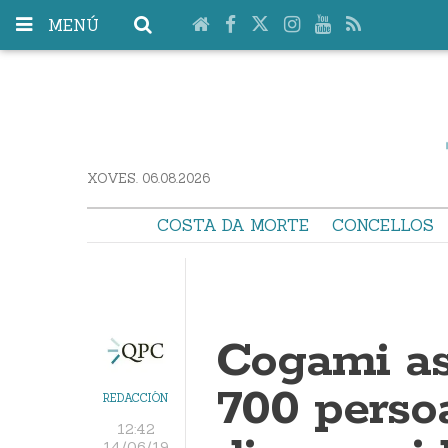
MENÚ
XOVES. 06.08.2026
COSTA DA MORTE
CONCELLOS
Cogami as
700 perso
REDACCIÓN
12:42
14/06/19