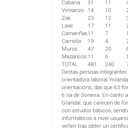
Cabana
31
11
Vimianzo
14
10
Zas
23
12
Laxe
17
11
Camariñas
11
7
Carnota
19
4
Muros
47
20
Mazaricos
11
6
TOTAL
481
240
Destas persoas integrantes
orientadora laboral Yolanda
orientacións, das que 65 f
6 na de Soneira. En canto a
Grandal, que carecen de for
con estudos básicos, send
informáticos a nivel usuar
veñen tras obter un certifi