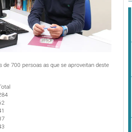
 de 700 persoas as que se aproveitan deste
Total
284
62
41
37
43