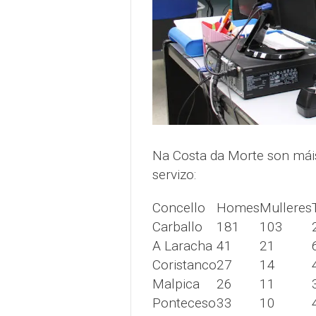
Na Costa da Morte son máis
servizo:
Concello
Homes
Mulleres
Carballo
181
103
A Laracha
41
21
Coristanco
27
14
Malpica
26
11
Ponteceso
33
10