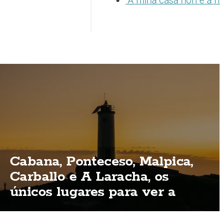
“A miña casa non é a m
Cabana, Ponteceso, Malpica,
Carballo e A Laracha, os
únicos lugares para ver a
eclipse total na Costa da