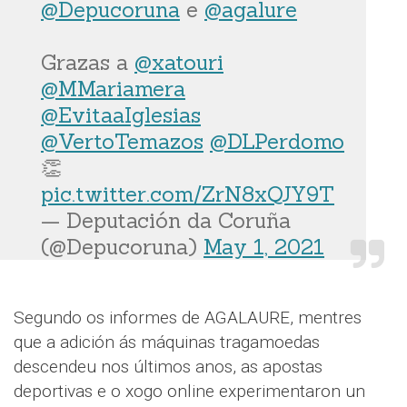
@Depucoruna
e
@agalure
Grazas a
@xatouri
@MMariamera
@EvitaaIglesias
@VertoTemazos
@DLPerdomo
👏
pic.twitter.com/ZrN8xQJY9T
— Deputación da Coruña
(@Depucoruna)
May 1, 2021
Segundo os informes de AGALAURE, mentres
que a adición ás máquinas tragamoedas
descendeu nos últimos anos, as apostas
deportivas e o xogo online experimentaron un