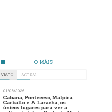
O MÁIS
VISTO
ACTUAL
01/08/2026
Cabana, Ponteceso, Malpica,
Carballo e A Laracha, os
únicos lugares para ver a