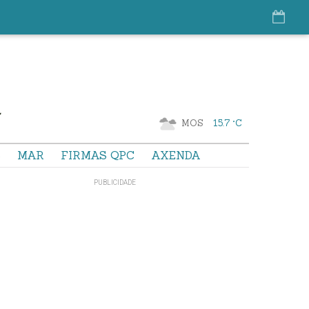
MOS
15.7 °C
S
MAR
FIRMAS QPC
AXENDA