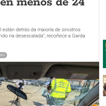
 en menos de 24
l están detrás da maioría de sinistros
endo na desescalada", recoñece a Garda
HOL