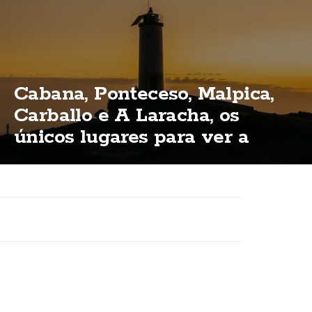
Cabana, Ponteceso, Malpica,
Carballo e A Laracha, os
únicos lugares para ver a
eclipse total na Costa da
Morte