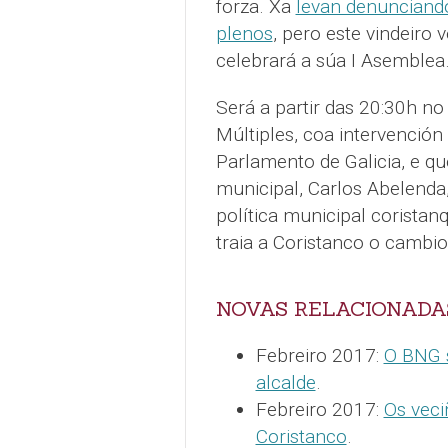
forza. Xa
levan denunciando
plenos
, pero este vindeiro
celebrará a súa I Asemblea
Será a partir das 20:30h no
Múltiples, coa intervenció
Parlamento de Galicia, e qu
municipal, Carlos Abelenda,
política municipal coristan
traia a Coristanco o cambio 
NOVAS RELACIONADA
Febreiro 2017:
O BNG s
alcalde
.
Febreiro 2017:
Os veci
Coristanco
.