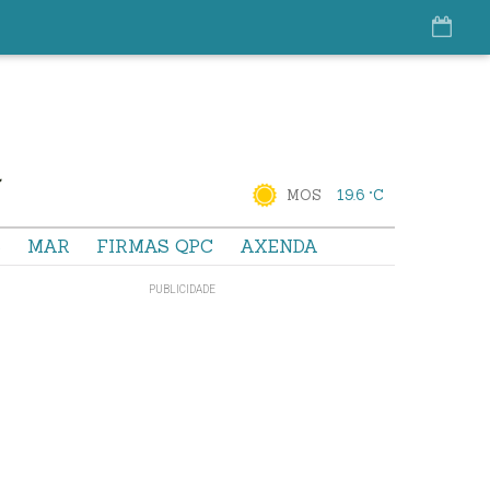
MOS
19.6 °C
S
MAR
FIRMAS QPC
AXENDA