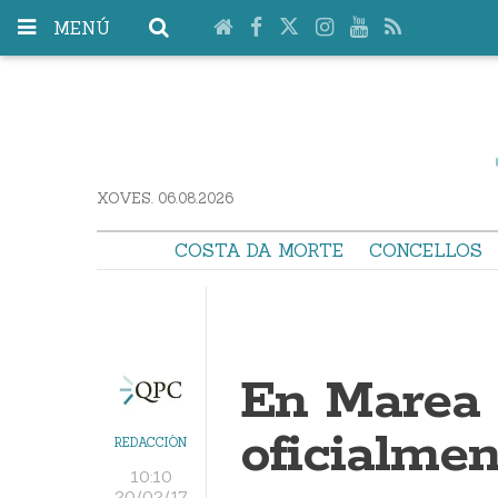
MENÚ
XOVES. 06.08.2026
COSTA DA MORTE
CONCELLOS
En Marea 
oficialme
REDACCIÓN
10:10
20/02/17