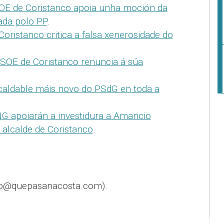
OE de Coristanco apoia unha moción da
tada polo PP
.
oristanco critica a falsa xenerosidade do
PSOE de Coristanco renuncia á súa
lcaldable máis novo do PSdG en toda a
G apoiarán a investidura a Amancio
alcalde de Coristanco
.
fo@quepasanacosta.com).