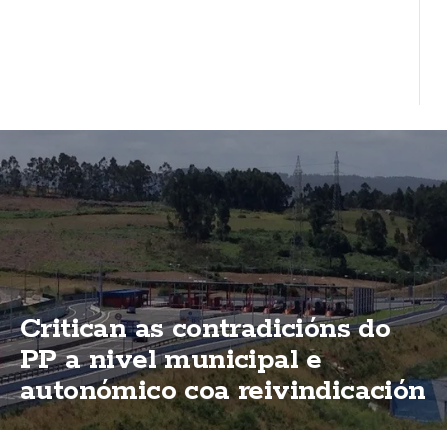
Critican as contradicións do
PP a nivel municipal e
autonómico coa reivindicación
de elimininación das peaxes