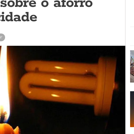
sobre o aforro
cidade
SF