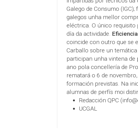
impartidas por técnicos da 
Galego de Consumo (IGC); f
galegos unha mellor compr
eléctrica. O único requisito
día da actividade.
Eficienci
coincide con outro que se 
Carballo sobre un temática s
participan unha vintena de
ano pola concellería de P
rematará o 6 de novembro,
formación previstas. Na inic
alumnas de perfís moi disti
Redacción QPC (info@
UCGAL