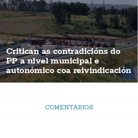
Critican as contradicións do
PP a nivel municipal e
autonómico coa reivindicación
de elimininación das peaxes
da AG-55
COMENTARIOS