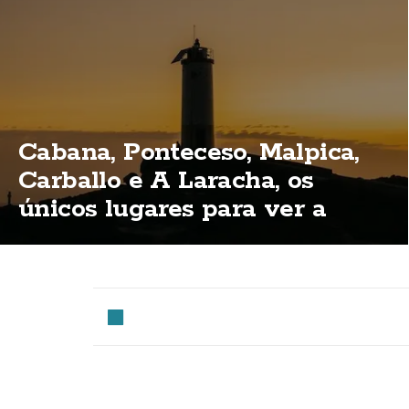
Cabana, Ponteceso, Malpica,
Carballo e A Laracha, os
únicos lugares para ver a
eclipse total na Costa da
Morte