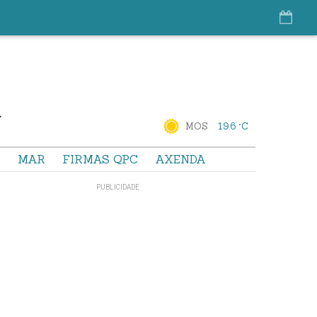
MOS
19.6 °C
S
MAR
FIRMAS QPC
AXENDA