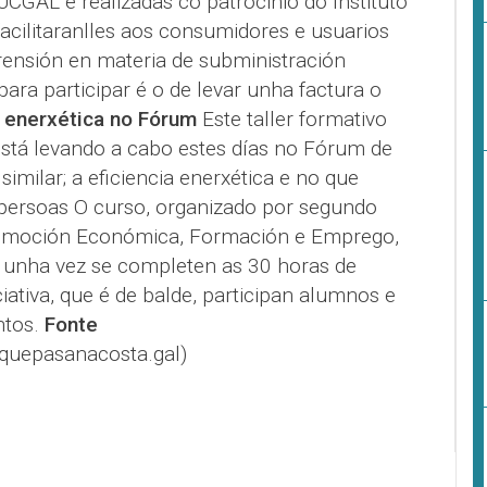
UCGAL e realizadas co patrocinio do Instituto
acilitaranlles aos consumidores e usuarios
ensión en materia de subministración
 para participar é o de levar unha factura o
a enerxética no Fórum
Este taller formativo
está levando a cabo estes días no Fórum de
imilar; a eficiencia enerxética e no que
 persoas O curso, organizado por segundo
romoción Económica, Formación e Emprego,
 unha vez se completen as 30 horas de
iativa, que é de balde, participan alumnos e
ntos.
Fonte
quepasanacosta.gal)