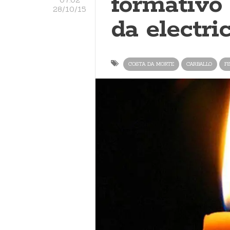
formativo 
28/10/15
da electri
COSTA DA MORTE
CARBALLO
F