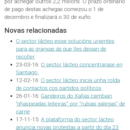
por achegar outros 2,2 millóns. O prazo ordinario
de pago destas achegas comezou o 1 de
decembro e finalizará o 30 de xuño.
Novas relacionadas
O sector lácteo esixe solucións urxentes
para as granxas ás que lles deixan de
recoller
23-03-16:
O sector lácteo concentrarase en
Santiago
12-02-16:
O sector lácteo inicia unha rolda
de contactos cos partidos políticos
26-01-16:
Gandeiros do Xallas cambian
“ghaspeadas leiteiras” por “rubias galegas” de
carne
17-11-15:
A plataforma do sector lácteo
anuncia novas protestas a partir do día 23