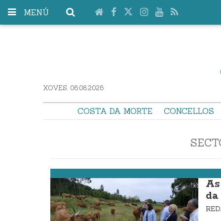
MENÚ
XOVES. 06.08.2026
COSTA DA MORTE
CONCELLOS
SECT
Ponteceso
As
da
RE