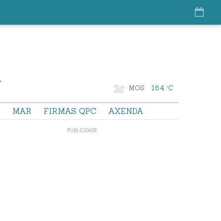
MOS
16.4 °C
S
MAR
FIRMAS QPC
AXENDA