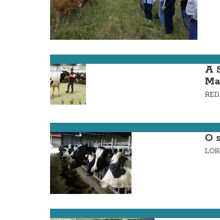
Mazaricos
A 
Ma
RE
Costa da Morte
O 
LOR
Costa da Morte