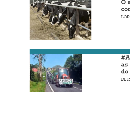
O 
co
LOR
Mazaricos
#A
as
do 
DE