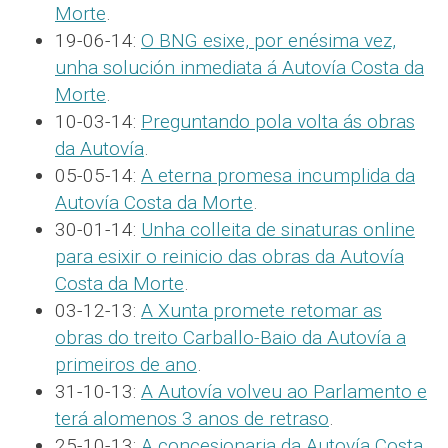
Morte
.
19-06-14:
O BNG esixe, por enésima vez,
unha solución inmediata á Autovía Costa da
Morte
.
10-03-14:
Preguntando pola volta ás obras
da Autovía
.
05-05-14:
A eterna promesa incumplida da
Autovía Costa da Morte
.
30-01-14:
Unha colleita de sinaturas online
para esixir o reinicio das obras da Autovía
Costa da Morte
.
03-12-13:
A Xunta promete retomar as
obras do treito Carballo-Baio da Autovía a
primeiros de ano
.
31-10-13:
A Autovía volveu ao Parlamento e
terá alomenos 3 anos de retraso
.
25-10-13:
A concesionaria da Autovía Costa