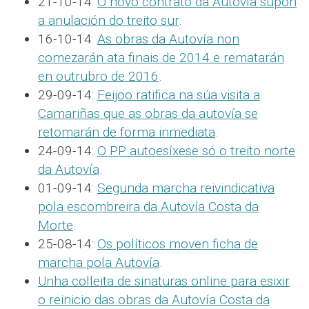
21-10-14:
O novo contrato da Autovía supón
a anulación do treito sur
.
16-10-14:
As obras da Autovía non
comezarán ata finais de 2014 e rematarán
en outrubro de 2016
.
29-09-14:
Feijoo ratifica na súa visita a
Camariñas que as obras da autovía se
retomarán de forma inmediata
.
24-09-14:
O PP autoesíxese só o treito norte
da Autovía
.
01-09-14:
Segunda marcha reivindicativa
pola escombreira da Autovía Costa da
Morte
.
25-08-14:
Os políticos moven ficha de
marcha pola Autovía
.
Unha colleita de sinaturas online para esixir
o reinicio das obras da Autovía Costa da