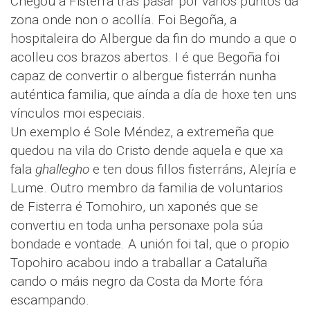
Chegou a Fisterra tras pasar por varios puntos da
zona onde non o acollía. Foi Begoña, a
hospitaleira do Albergue da fin do mundo a que o
acolleu cos brazos abertos. I é que Begoña foi
capaz de convertir o albergue fisterrán nunha
auténtica familia, que aínda a día de hoxe ten uns
vínculos moi especiais.
Un exemplo é Sole Méndez, a extremeña que
quedou na vila do Cristo dende aquela e que xa
fala
ghallegho
e ten dous fillos fisterráns, Alejría e
Lume. Outro membro da familia de voluntarios
de Fisterra é Tomohiro, un xaponés que se
convertiu en toda unha personaxe pola súa
bondade e vontade. A unión foi tal, que o propio
Topohiro acabou indo a traballar a Cataluña
cando o máis negro da Costa da Morte fóra
escampando.