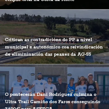
Critican as contradicións do PP a nivel
municipal e autonómico coa reivindicación
de elimininación das peaxes da AG-55
O pontecesán Dani Rodríguez culmina o
Ultra Trail Camiño dos Faros conseguindo