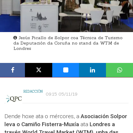
Jesús Picallo de Solpor coa Técnica de Turismo
da Deputación da Coruña no stand da WTM de
Londres
REDACCIÓN
09:15 05/11/19
Dende hoxe ata o mércores, a
Asociación Solpor
leva o Camiño Fisterra-Muxía
ata
Londres a
través World Travel Market (WTM), unha das