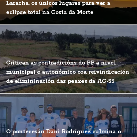
Laracha, os únicos lugares para ver a
eclipse total na Costa da Morte
Critican as contradicións do PP a nivel
municipal e autonómico coa reivindicación
de elimininación das peaxes da AG-55
O pontecesán Dani Rodríguez culmina o