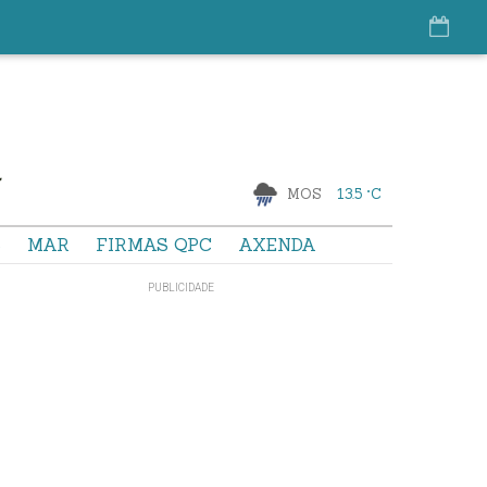
MOS
13.5 °C
S
MAR
FIRMAS QPC
AXENDA