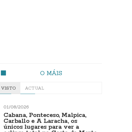
O MÁIS
VISTO
ACTUAL
01/08/2026
Cabana, Ponteceso, Malpica,
Carballo e A Laracha, os
únicos lugares para ver a