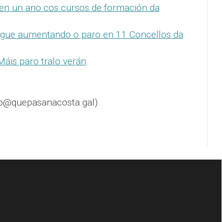
 en un ano cos cursos de formación da
gue aumentando o paro en 11 Concellos da
Máis paro tralo verán
.
o@quepasanacosta.gal).