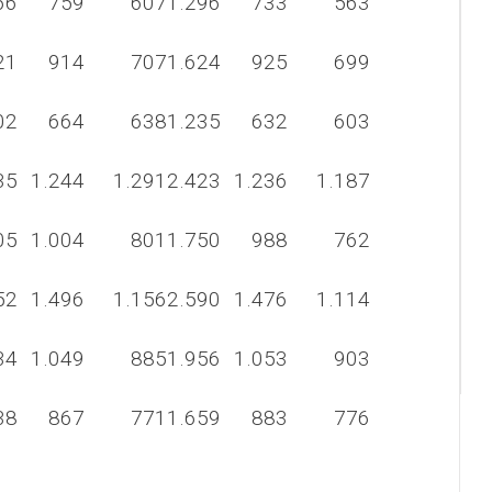
66
759
607
1.296
733
563
21
914
707
1.624
925
699
02
664
638
1.235
632
603
35
1.244
1.291
2.423
1.236
1.187
05
1.004
801
1.750
988
762
52
1.496
1.156
2.590
1.476
1.114
34
1.049
885
1.956
1.053
903
38
867
771
1.659
883
776