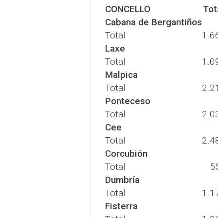
CONCELLO
Tot
Cabana de Bergantiños
Total
1.6
Laxe
Total
1.0
Malpica
Total
2.2
Ponteceso
Total
2.0
Cee
Total
2.4
Corcubión
Total
5
Dumbría
Total
1.1
Fisterra