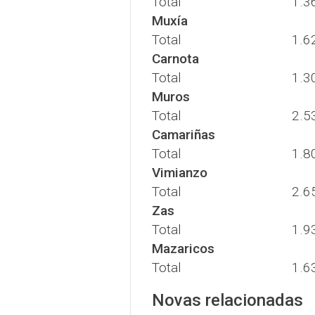
Total
1.3
Muxía
Total
1.6
Carnota
Total
1.3
Muros
Total
2.5
Camariñas
Total
1.8
Vimianzo
Total
2.6
Zas
Total
1.9
Mazaricos
Total
1.6
Novas relacionadas