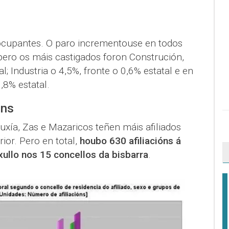
ocupantes. O paro incrementouse en todos
 pero os máis castigados foron Construción,
l; Industria o 4,5%, fronte o 0,6% estatal e en
,8% estatal.
óns
uxía, Zas e Mazaricos teñen máis afiliados
ior. Pero en total,
houbo 630 afiliacións á
ullo nos 15 concellos da bisbarra
.