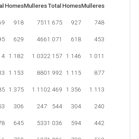
al
Homes
Mulleres
Total
Homes
Mulleres
69
918
751
1.675
927
748
95
629
466
1.071
618
453
14
1.182
1.032
2.157
1.146
1.011
33
1.153
880
1.992
1.115
877
85
1.375
1.110
2.469
1.356
1.113
53
306
247
544
304
240
78
645
533
1.036
594
442