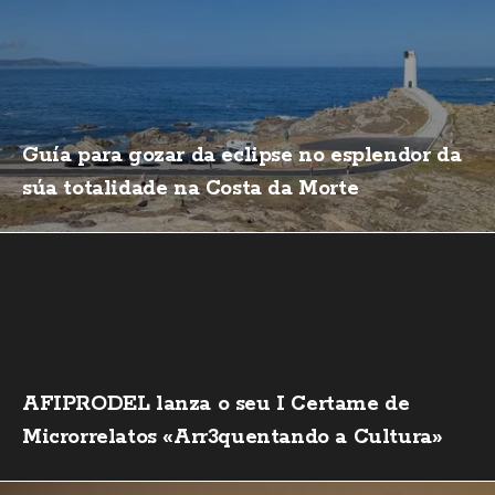
Guía para gozar da eclipse no esplendor da
súa totalidade na Costa da Morte
AFIPRODEL lanza o seu I Certame de
Microrrelatos «Arr3quentando a Cultura»