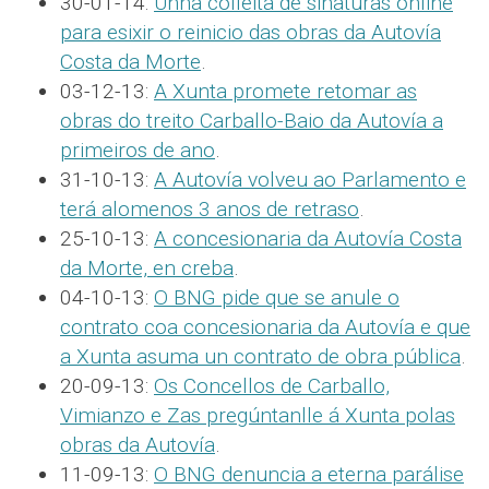
30-01-14:
Unha colleita de sinaturas online
para esixir o reinicio das obras da Autovía
Costa da Morte
.
03-12-13:
A Xunta promete retomar as
obras do treito Carballo-Baio da Autovía a
primeiros de ano
.
31-10-13:
A Autovía volveu ao Parlamento e
terá alomenos 3 anos de retraso
.
25-10-13:
A concesionaria da Autovía Costa
da Morte, en creba
.
04-10-13:
O BNG pide que se anule o
contrato coa concesionaria da Autovía e que
a Xunta asuma un contrato de obra pública
.
20-09-13:
Os Concellos de Carballo,
Vimianzo e Zas pregúntanlle á Xunta polas
obras da Autovía
.
11-09-13:
O BNG denuncia a eterna parálise