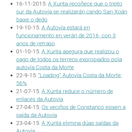
16-11-2015:
A Xunta recoñece que o treito
sur da Autovía se realizarán cando San Xoán
baixe o dedo
19-10-15:
A Autovía estará en
funcionamento en verán de 2016, con 3
anos de retraso
.
01-10-15:
A Xunta asegura que realizou o
pago de todos os terreos expropiados pola
autovía Costa da Morte
.
22-9-15:
“Loading” Autovía Costa da Morte:
56%
21-07-15:
A Xunta reduce o número de
enlaces da Autovía
.
27-04-15:
Os veciños de Coristanco esixen a
saída da Autovía
.
23-04-15:
A Xunta elimina dúas saídas da
Autovía
.