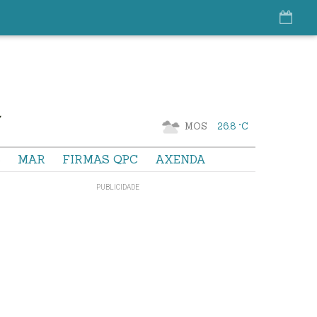
MOS
26.8 °C
S
MAR
FIRMAS QPC
AXENDA