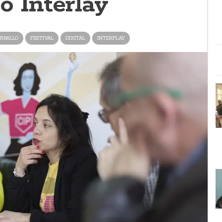
o Interlay
RBALLO
FESTIVAL
DIXITAL
INTERPLAY