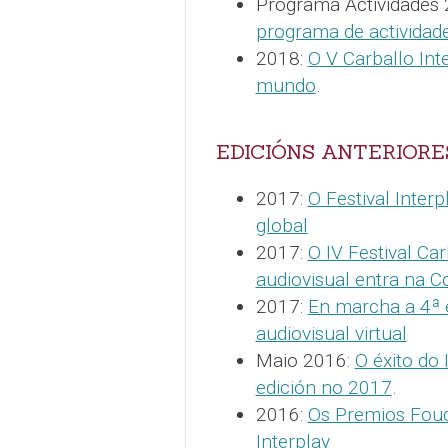
Programa Actividades
programa de actividade
2018:
O V Carballo Int
mundo
.
EDICIÓNS ANTERIORE
2017:
O Festival Interpl
global
2017:
O IV Festival Ca
audiovisual entra na C
2017:
En marcha a 4ª e
audiovisual virtual
Maio 2016:
O éxito do 
edición no 2017
.
2016:
Os Premios Fouc
Interplay