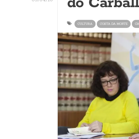
do Carball
CULTURA
COSTA DA MORTE
CA