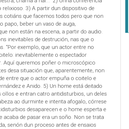
iestra, chama á nai...” 2) Unha conferencia
relixioso. 3) A partir dun dispositivo de
os cotiáns que facemos todos pero que non
r o papo, beber un vaso de auga,
que non están na escena, a partir do audio.
ns inevitables de destrución, nas que o
s. “Por exemplo, que un actor entre no
itelo: inevitablemente o espectador
r. Aquí queremos poñer o microscópico
es desa situación que, aparentemente, non
de entre que o actor empuña o coitelo e
Fernández e Anido. 5) Un home está deitado
ollos e entran catro antidisturbios, un deles
beza ao durminte e intenta afogalo, córrese
tidisturbios desaparecen e o home esperta e
e acaba de pasar era un soño. Non se trata
da, senón dun proceso antes de ensaios