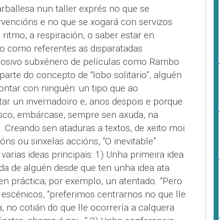
rballesa nun taller exprés no que se
rvencións e no que se xogará con servizos
itmo, a respiración, o saber estar en
o como referentes as disparatadas
plosivo subxénero de películas como Rambo
parte do concepto de “lobo solitario”, alguén
ontar con ninguén: un tipo que ao
tar un invernadoiro e, anos despois e porque
resco, embárcase, sempre sen axuda, na
 Creando sen ataduras a textos, de xeito moi
óns ou sinxelas accións, “O inevitable”
 varias ideas principais: 1) Unha primeira idea
vida de alguén desde que ten unha idea ata
en práctica; por exemplo, un atentado. “Pero
 escénicos, “preferimos centrarnos no que lle
 no cotián do que lle ocorrería a calquera