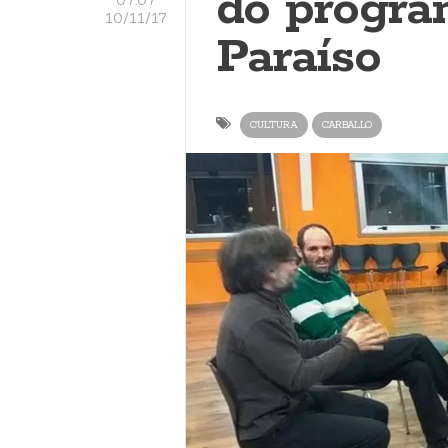
do progra
10/11/17
Paraíso
CULTURA
CARBALLO