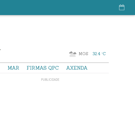
MOS
32.4 °C
S
MAR
FIRMAS QPC
AXENDA