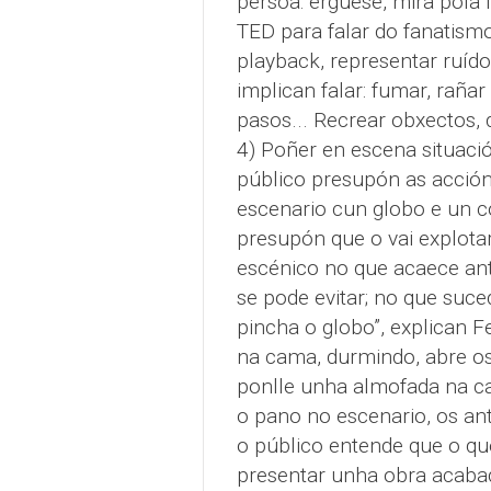
persoa: érguese, mira pola f
TED para falar do fanatismo 
playback, representar ruíd
implican falar: fumar, raña
pasos... Recrear obxectos, 
4) Poñer en escena situació
público presupón as acción
escenario cun globo e un co
presupón que o vai explota
escénico no que acaece ant
se pode evitar; no que suce
pincha o globo”, explican 
na cama, durmindo, abre os 
ponlle unha almofada na ca
o pano no escenario, os an
o público entende que o qu
presentar unha obra acaba