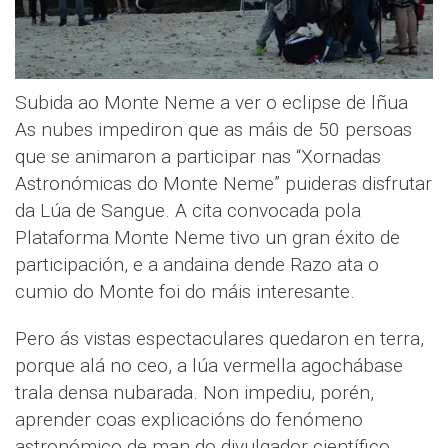
Subida ao Monte Neme a ver o eclipse de lñua
As nubes impediron que as máis de 50 persoas
que se animaron a participar nas “Xornadas
Astronómicas do Monte Neme” puideras disfrutar
da Lúa de Sangue. A cita convocada pola
Plataforma Monte Neme tivo un gran éxito de
participación, e a andaina dende Razo ata o
cumio do Monte foi do máis interesante.
Pero ás vistas espectaculares quedaron en terra,
porque alá no ceo, a lúa vermella agochábase
trala densa nubarada. Non impediu, porén,
aprender coas explicacións do fenómeno
astronómico de man do divulgador científico