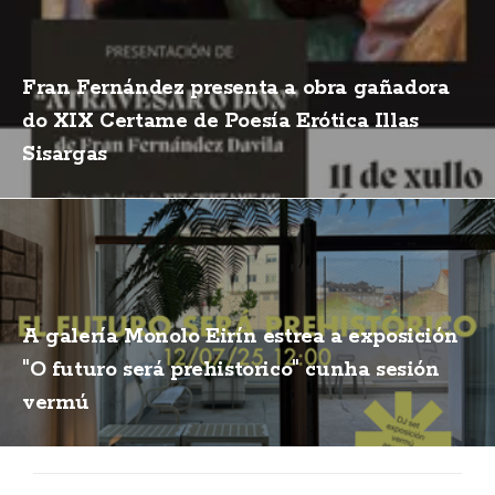
Fran Fernández presenta a obra gañadora
do XIX Certame de Poesía Erótica Illas
Sisargas
A galería Monolo Eirín estrea a exposición
"O futuro será prehistorico" cunha sesión
vermú