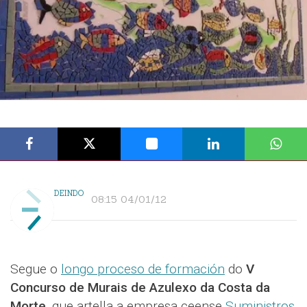
DEINDO
08:15 04/01/12
Segue o
longo proceso de formación
do
V
Concurso de Murais de Azulexo da Costa da
Morte
, que artella a empresa ceense
Suministros