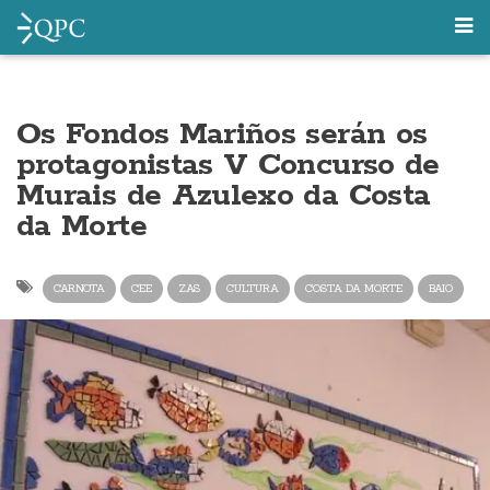
Os Fondos Mariños serán os
protagonistas V Concurso de
Murais de Azulexo da Costa
da Morte
CARNOTA
CEE
ZAS
CULTURA
COSTA DA MORTE
BAIO