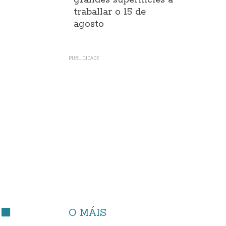
grandes superificies a
traballar o 15 de
agosto
O MÁIS