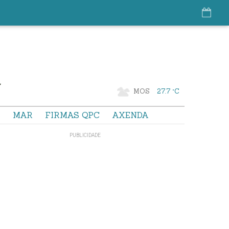
MOS
27.7 °C
S
MAR
FIRMAS QPC
AXENDA