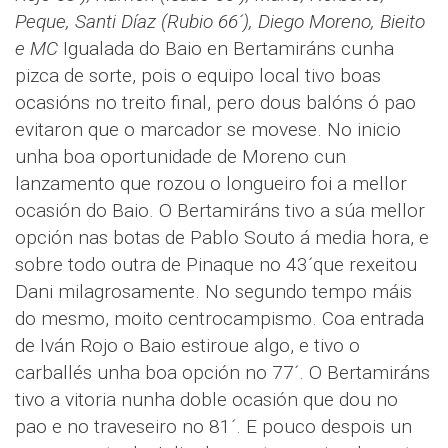
Peque, Santi Díaz (Rubio 66´), Diego Moreno, Bieito
e MC
Igualada do Baio en Bertamiráns cunha
pizca de sorte, pois o equipo local tivo boas
ocasións no treito final, pero dous balóns ó pao
evitaron que o marcador se movese. No inicio
unha boa oportunidade de Moreno cun
lanzamento que rozou o longueiro foi a mellor
ocasión do Baio. O Bertamiráns tivo a súa mellor
opción nas botas de Pablo Souto á media hora, e
sobre todo outra de Pinaque no 43´que rexeitou
Dani milagrosamente. No segundo tempo máis
do mesmo, moito centrocampismo. Coa entrada
de Iván Rojo o Baio estiroue algo, e tivo o
carballés unha boa opción no 77´. O Bertamiráns
tivo a vitoria nunha doble ocasión que dou no
pao e no traveseiro no 81´. E pouco despois un