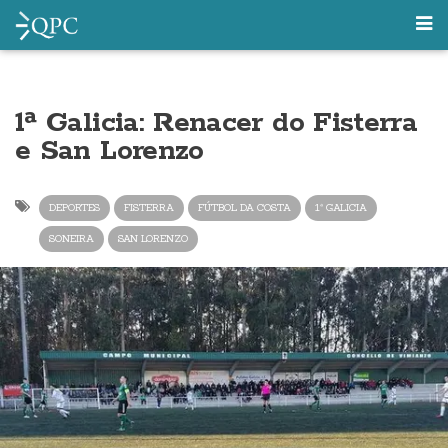
1ª Galicia: Renacer do Fisterra
e San Lorenzo
DEPORTES
FISTERRA
FÚTBOL DA COSTA
1ª GALICIA
SONEIRA
SAN LORENZO