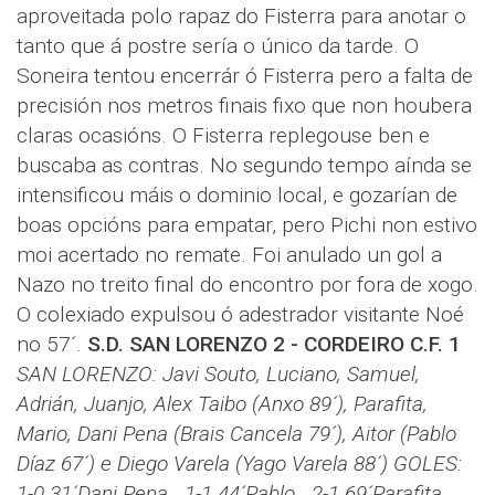
aproveitada polo rapaz do Fisterra para anotar o
tanto que á postre sería o único da tarde. O
Soneira tentou encerrár ó Fisterra pero a falta de
precisión nos metros finais fixo que non houbera
claras ocasións. O Fisterra replegouse ben e
buscaba as contras. No segundo tempo aínda se
intensificou máis o dominio local, e gozarían de
boas opcións para empatar, pero Pichi non estivo
moi acertado no remate. Foi anulado un gol a
Nazo no treito final do encontro por fora de xogo.
O colexiado expulsou ó adestrador visitante Noé
no 57´.
S.D. SAN LORENZO 2 - CORDEIRO C.F. 1
SAN LORENZO: Javi Souto, Luciano, Samuel,
Adrián, Juanjo, Alex Taibo (Anxo 89´), Parafita,
Mario, Dani Pena (Brais Cancela 79´), Aitor (Pablo
Díaz 67´) e Diego Varela (Yago Varela 88´)
GOLES:
1-0 31´Dani Pena 1-1 44´Pablo 2-1 69´Parafita