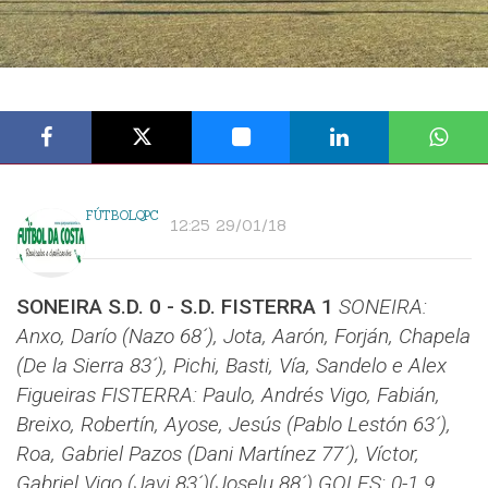
FÚTBOLQPC
12:25 29/01/18
SONEIRA S.D. 0 - S.D. FISTERRA 1
SONEIRA:
Anxo, Darío (Nazo 68´), Jota, Aarón, Forján, Chapela
(De la Sierra 83´), Pichi, Basti, Vía, Sandelo e Alex
Figueiras
FISTERRA: Paulo, Andrés Vigo, Fabián,
Breixo, Robertín, Ayose, Jesús (Pablo Lestón 63´),
Roa, Gabriel Pazos (Dani Martínez 77´), Víctor,
Gabriel Vigo (Javi 83´)(Joselu 88´)
GOLES: 0-1 9