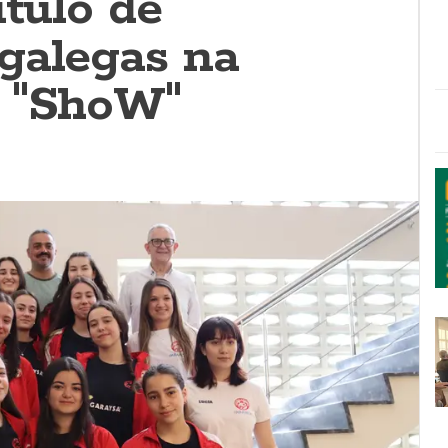
ítulo de
galegas na
s "ShoW"