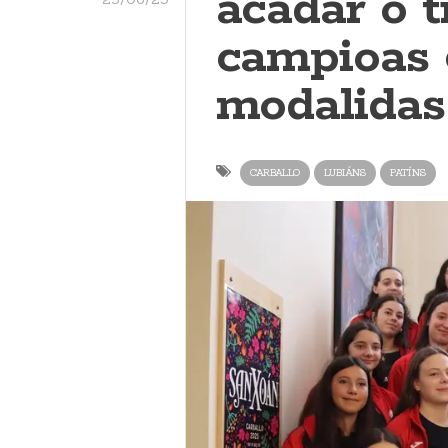
acadar o t
campioas 
modalida
CARBALLO
LUBIÁNS
PATÍNS