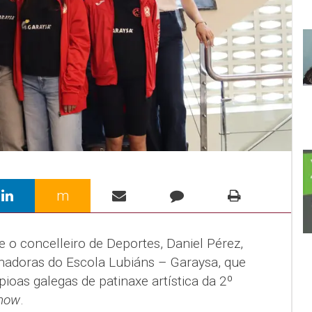
m
e o concelleiro de Deportes, Daniel Pérez,
inadoras do Escola Lubiáns – Garaysa, que
oas galegas de patinaxe artística da 2º
how
.