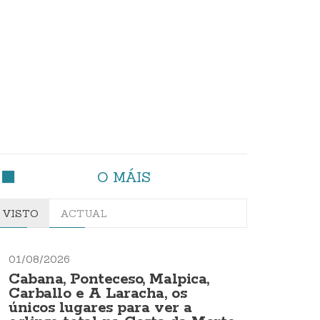
O MÁIS
VISTO
ACTUAL
01/08/2026
Cabana, Ponteceso, Malpica,
Carballo e A Laracha, os
únicos lugares para ver a