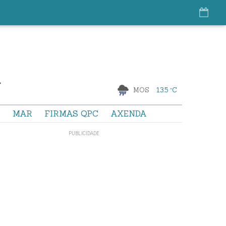
MOS
13.5 °C
S
MAR
FIRMAS QPC
AXENDA